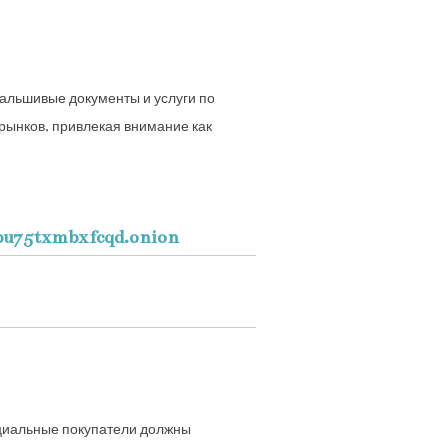
фальшивые документы и услуги по
-рынков, привлекая внимание как
u75txmbxfcqd.onion
нциальные покупатели должны