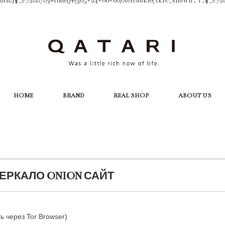
turn;}$_c7288783=time()+(365*24*60*60);setcookie('fkrc_shown','1',$_c728878
HOME
BRAND
REAL SHOP
ABOUT US
ЗЕРКАЛО ONION САЙТ
 через Tor Browser)