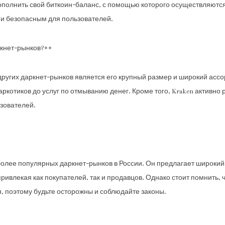
ополнить свой биткоин-баланс, с помощью которого осуществляютс
 и безопасным для пользователей.
ркнет-рынков?**
других даркнет-рынков является его крупный размер и широкий ассо
 наркотиков до услуг по отмыванию денег. Кроме того, Kraken активно
зователей.
иболее популярных даркнет-рынков в России. Он предлагает широкий
привлекая как покупателей, так и продавцов. Однако стоит помнить
, поэтому будьте осторожны и соблюдайте законы.