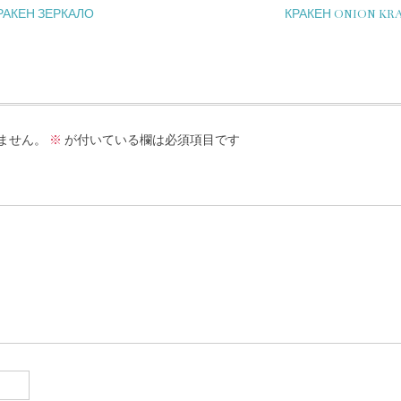
РАКЕН ЗЕРКАЛО
КРАКЕН ONION KR
ません。
※
が付いている欄は必須項目です