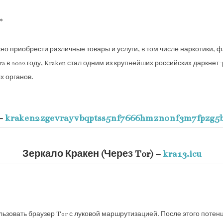
**
жно приобрести различные товары и услуги, в том числе наркотики, 
a в 2022 году, Kraken стал одним из крупнейших российских даркнет
х органов.
–
kraken2zgevrayvbqptss5nf7666hmznonf3m7fpzg5b
Зеркало Кракен (Через Tor) –
kra13.icu
льзовать браузер Tor с луковой маршрутизацией. После этого поте