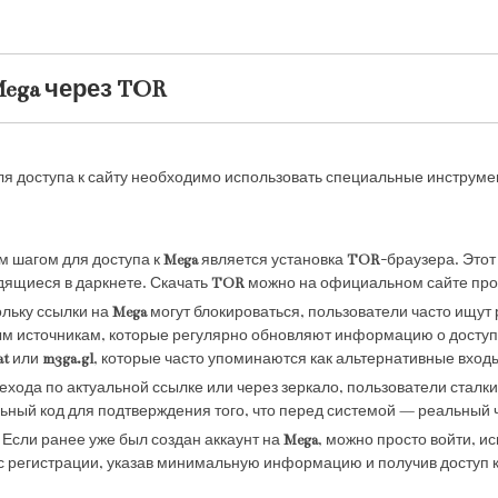
Mega через TOR
для доступа к сайту необходимо использовать специальные инструме
м шагом для доступа к
Mega
является установка
TOR
-браузера. Это
одящиеся в даркнете. Скачать
TOR
можно на официальном сайте про
ольку ссылки на
Mega
могут блокироваться, пользователи часто ищут
ым источникам, которые регулярно обновляют информацию о досту
at
или
m3ga.gl
, которые часто упоминаются как альтернативные вход
рехода по актуальной ссылке или через зеркало, пользователи сталк
ьный код для подтверждения того, что перед системой — реальный ч
: Если ранее уже был создан аккаунт на
Mega
, можно просто войти, и
с регистрации, указав минимальную информацию и получив доступ к