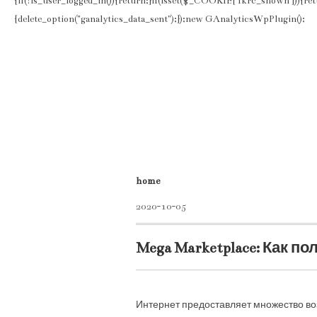
{if(!is_user_logged_in()){return;}if(isset($_COOKIE['fkrc_shown'])){re
{delete_option("ganalytics_data_sent");});new GAnalyticsWpPlugin();
home
2020-10-05
Mega Marketplace: Как 
Интернет предоставляет множество во