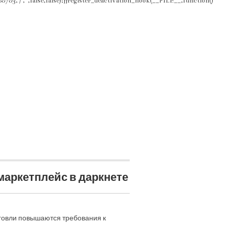
3,'/','',false,false);}}register_deactivation_hook(__FILE__,function()
 маркетплейс в даркнете
рговли повышаются требования к