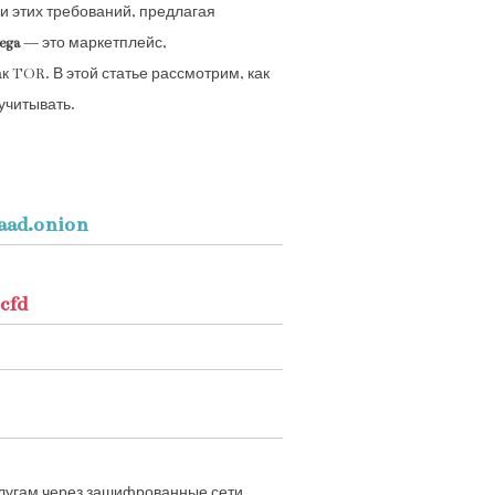
и этих требований, предлагая
ega
— это маркетплейс,
к TOR. В этой статье рассмотрим, как
 учитывать.
aad.onion
cfd
слугам через зашифрованные сети.