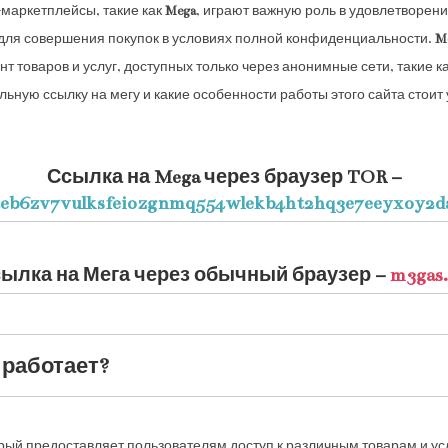
-маркетплейсы, такие как
Mega
, играют важную роль в удовлетворени
для совершения покупок в условиях полной конфиденциальности.
M
товаров и услуг, доступных только через анонимные сети, такие ка
уальную ссылку на мегу и какие особенности работы этого сайта стоит
Ссылка на Mega через браузер TOR –
eb6zv7vulksfeiozgnmq554wlekb4ht2hq3e7eeyxoy2d
ылка на Мега через обычный браузер –
m3gas.
а работает?
рый предоставляет пользователям доступ к различным товарам и у