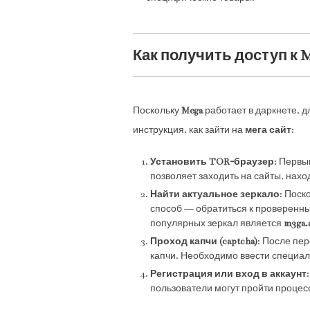
Как получить доступ к 
Поскольку
Mega
работает в даркнете, 
инструкция, как зайти на
мега сайт
:
Установить TOR-браузер
: Первы
позволяет заходить на сайты, нах
Найти актуальное зеркало
: Поск
способ — обратиться к проверенн
популярных зеркал является
m3ga.
Проход капчи (captcha)
: После пе
капчи. Необходимо ввести специал
Регистрация или вход в аккаунт
пользователи могут пройти процес