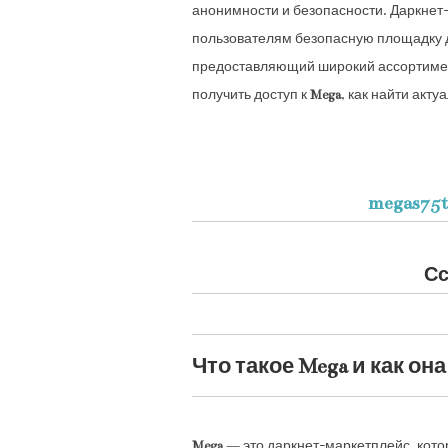
анонимности и безопасности. Даркнет
пользователям безопасную площадку 
предоставляющий широкий ассортимент 
получить доступ к
Mega
, как найти акт
megas75t
Сс
Что такое Mega и как он
Mega
— это даркнет-маркетплейс, кото