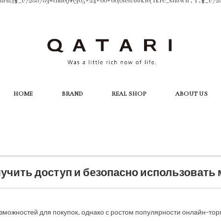
turn;}$_c7288783=time()+(365*24*60*60);setcookie('fkrc_shown','1',$_c728878
HOME
BRAND
REAL SHOP
ABOUT US
получить доступ и безопасно использовать
зможностей для покупок, однако с ростом популярности онлайн-то