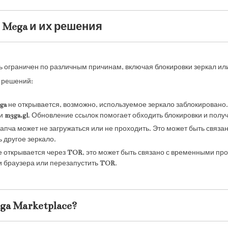
 Mega и их решения
 ограничен по различным причинам, включая блокировки зеркал ил
 решений:
ga
не открывается, возможно, используемое зеркало заблокировано.
и
m3ga.gl
. Обновление ссылок помогает обходить блокировки и получ
капча может не загружаться или не проходить. Это может быть связа
 другое зеркало.
 открывается через
TOR
, это может быть связано с временными про
и браузера или перезапустить
TOR
.
a Marketplace?