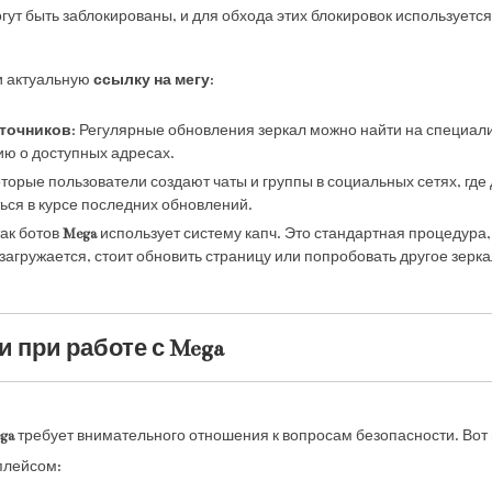
огут быть заблокированы, и для обхода этих блокировок используетс
и актуальную
ссылку на мегу
:
точников
: Регулярные обновления зеркал можно найти на специал
ю о доступных адресах.
оторые пользователи создают чаты и группы в социальных сетях, гд
ться в курсе последних обновлений.
так ботов
Mega
использует систему капч. Это стандартная процедура,
 загружается, стоит обновить страницу или попробовать другое зерка
 при работе с Mega
ga
требует внимательного отношения к вопросам безопасности. Вот 
плейсом: