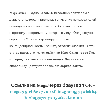
Mega Onion
— одна из самых известных платформ в
даркнете, которая привлекает внимание пользователей
благодаря своей анонимности, безопасности и
широкому ассортименту товаров и услуг. Она доступна
через сеть Tor, что гарантирует полную
конфиденциальность и защиту от отслеживания. В этой
статье рассмотрим, как
зайти на Mega Onion через Tor
,
что представляет собой
площадка Mega
и какие
способы существуют для поиска
зеркал сайта
.
Ссылка на Mega через браузер TOR –
megas75teb6zv7vulksfeiozgnmq554wlekb4
ht2hq3e7eeyxoy2daad.onion